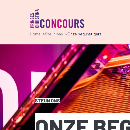
PCC LOGO, GA NAAR DE HO
Home
Steun ons
Onze begunstigers
STEUN ONS
ONZE BE