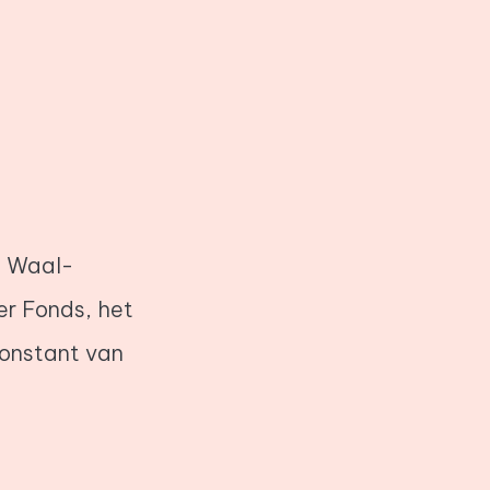
e Waal-
r Fonds, het
onstant van