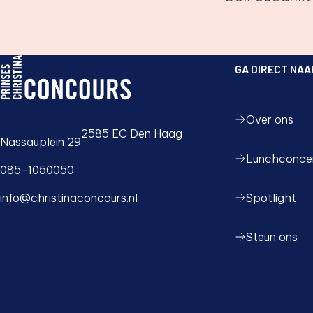
GA DIRECT NAA
PCC logo, ga naar de homepage
Over ons
2585 EC Den Haag
Nassauplein 29
Lunchconce
085-1050050
Spotlight
info@christinaconcours.nl
Steun ons