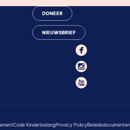
DONEER
NIEUWSBRIEF
lement
Code Kinderbelang
Privacy Policy
Beleidsdocumenten