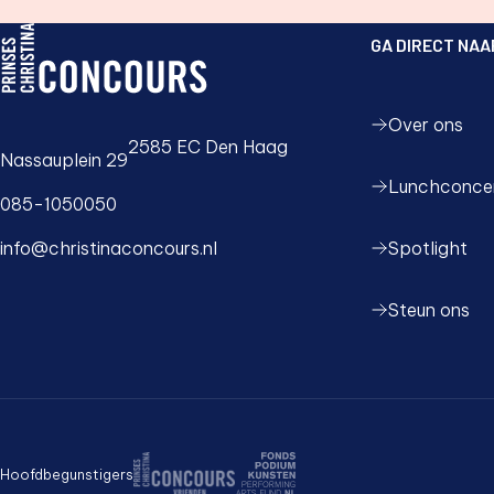
GA DIRECT NAA
PCC logo, ga naar de homepage
Over ons
2585 EC Den Haag
Nassauplein 29
Lunchconce
085-1050050
Spotlight
info@christinaconcours.nl
Steun ons
Hoofdbegunstigers