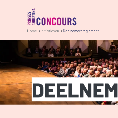
PCC LOGO, GA NAAR DE HO
Home
Initiatieven
Deelnemersreglement
DEELNEM