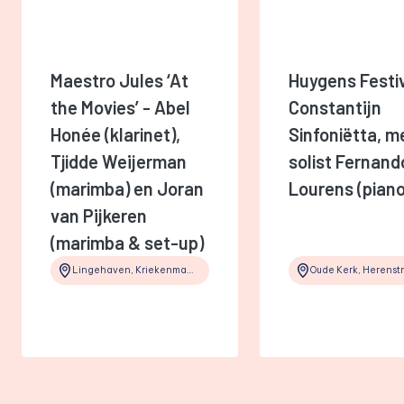
Maestro Jules ‘At
Huygens Festiv
the Movies’ - Abel
Constantijn
Honée (klarinet),
Sinfoniëtta, m
Tjidde Weijerman
solist Fernand
(marimba) en Joran
Lourens (piano
van Pijkeren
(marimba & set-up)
Lingehaven, Kriekenmarkt, Gorinchem, ZH, 4201