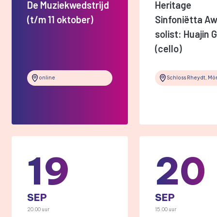
De Muziekwedstrijd
Heritage
(t/m 11 oktober)
Sinfoniëtta Aw
solist: Huajin 
(cello)
online
19
20
SEP
SEP
20.00 uur
15.00 uur