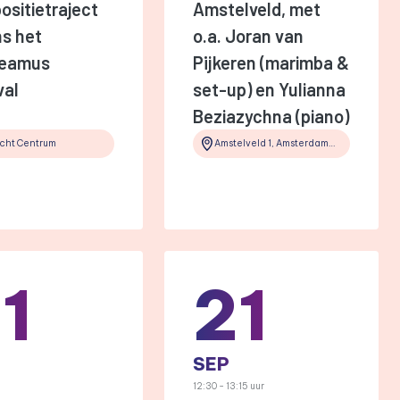
sitietraject
Amstelveld, met
ns het
o.a. Joran van
eamus
Pijkeren (marimba &
val
set-up) en Yulianna
Beziazychna (piano)
cht Centrum
Amstelveld 1, Amsterdam, Netherlands, 1017 JD
1
21
SEP
12:30 - 13:15 uur