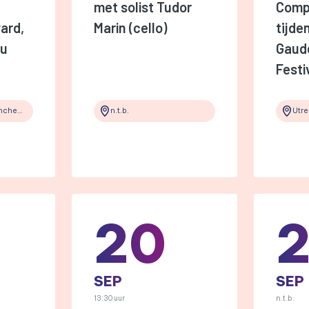
met solist Tudor
Compo
ard,
Marin (cello)
tijde
Gu
Gaud
Festi
Schloss Rheydt, Mönchengladbach
n.t.b.
Utre
20
2
SEP
SEP
13:30 uur
n.t.b.