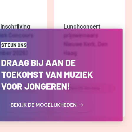
 inschrijving
Lunchconcert
iek Concours
prijswinnaars
(t/m 1
Nieuwe Kerk, Den
STEUN ONS
mber 2026)
Haag
DRAAG BIJ AAN DE
TOEKOMST VAN MUZIEK
VOOR JONGEREN!
ne
Spui 175, Den Haag
BEKIJK DE MOGELIJKHEDEN