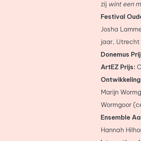
zij
wint een m
Festival Oude
Josha Lammere
jaar, Utrech
Donemus Prij
ArtEZ Prijs:
C
Ontwikkeling
Marijn Wormgo
Wormgoor (ce
Ensemble Aa
Hannah Hilhor