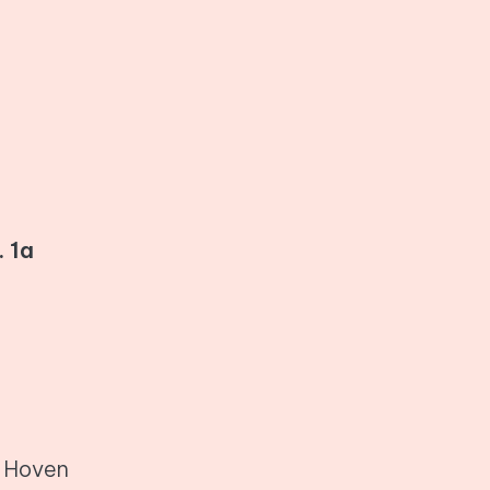
. 1a
n Hoven