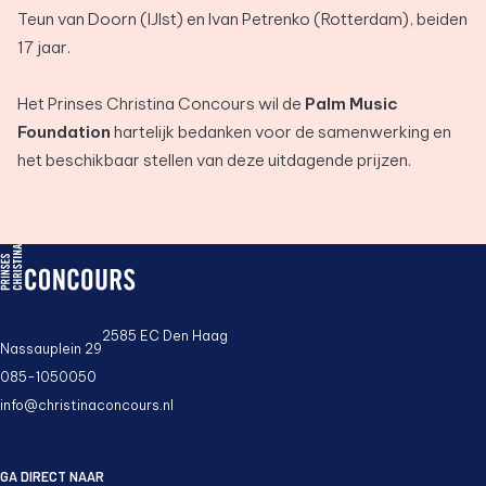
Teun van Doorn (IJlst) en Ivan Petrenko (Rotterdam), beiden
17 jaar.
Het Prinses Christina Concours wil de
Palm Music
Foundation
hartelijk bedanken voor de samenwerking en
het beschikbaar stellen van deze uitdagende prijzen.
PCC logo, ga naar de homepage
2585 EC Den Haag
Nassauplein 29
085-1050050
info@christinaconcours.nl
GA DIRECT NAAR