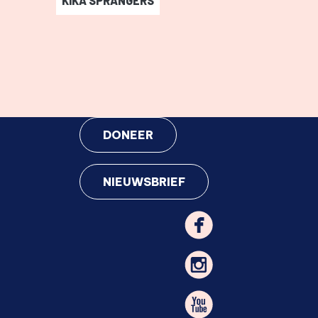
KIKA SPRANGERS
Kika Sprangers
-
DONEER
NIEUWSBRIEF