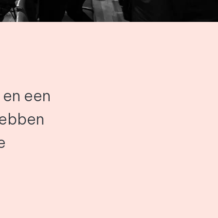
 en een
hebben
e