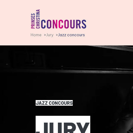
PCC LOGO, GA NAAR DE HO
Home
Jury
Jazz concours
JAZZ CONCOURS
JURY