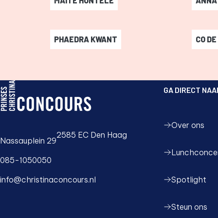
MAITE HONTELÉ
ANNA
Maite Hontelé
-
Anna 
PHAEDRA KWANT
CO DE
Phaedra Kwant
-
Co de
GA DIRECT NAA
PCC logo, ga naar de homepage
Over ons
2585 EC Den Haag
Nassauplein 29
Lunchconce
085-1050050
Spotlight
info@christinaconcours.nl
Steun ons