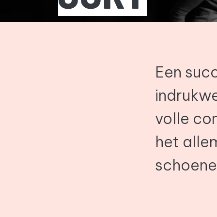
Een succ
indrukwe
volle co
het alle
schoene