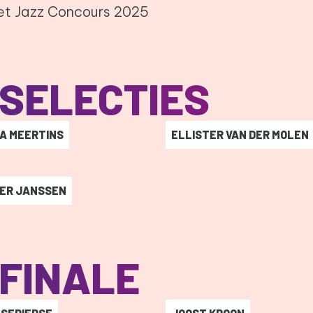
het Jazz Concours 2025
SELECTIES
A MEERTINS
ELLISTER VAN DER MOLEN
a Meertins
-
Ellister van der Molen
ER JANSSEN
r Janssen
-
FINALE