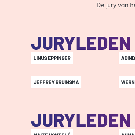
De jury van 
JURYLEDEN 
LINUS EPPINGER
ADIND
Linus Eppinger
-
Adind
JEFFREY BRUINSMA
WERN
Jeffrey Bruinsma
-
Werne
JURYLEDEN 