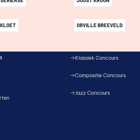
 SERIERSE
JOOST KROON
Serierse
-
Joost Kroon
-
 KLOET
ORVILLE BREEVELD
 Kloet
-
Orville Breeveld
-
R
Klassiek Concours
Compositie Concours
Jazz Concours
rten