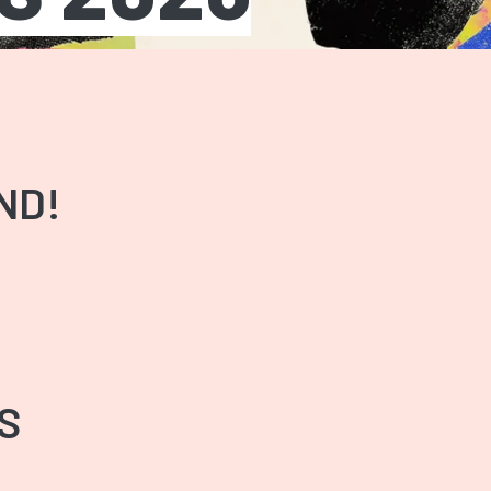
ND!
S