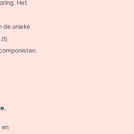
aring. Het
n de unieke
zij
 componisten.
ie.
 en