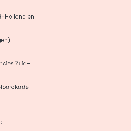
d-Holland en
gen),
ncies Zuid-
 Noordkade
: