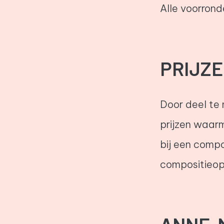
Alle voorron
PRIJZ
Door deel te
prijzen waarm
bij een compo
compositieop