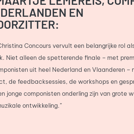
MAARTJE LEMEREIS, COM
EDERLANDEN EN
OORZITTER:
Christina Concours vervult een belangrijke rol a
. Niet alleen de spetterende finale – met prem
mponisten uit heel Nederland en Vlaanderen – m
ect, de feedbacksessies, de workshops en ges
en jonge componisten onderling zijn van grote 
uzikale ontwikkeling.”