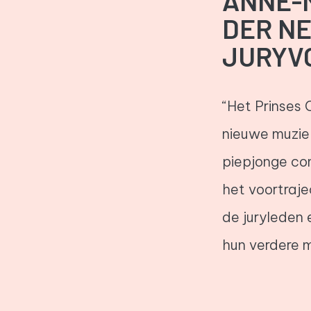
ANNE-
DER N
JURYV
“Het Prinses 
nieuwe muziek
piepjonge co
het voortraj
de juryleden 
hun verdere m