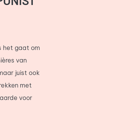
PONIST
ls het gaat om
ières van
aar juist ook
prekken met
waarde voor