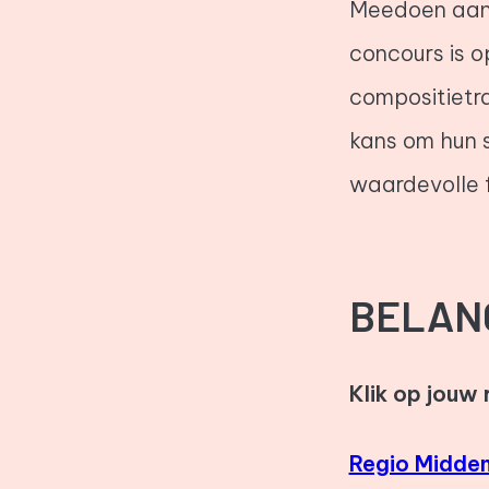
Meedoen aan 
concours is o
compositietra
kans om hun s
waardevolle 
BELAN
Klik op jouw 
Regio Midde