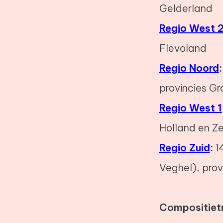
Gelderland
Regio West 
Flevoland
Regio Noord
:
provincies Gr
Regio West 1
Holland en Z
Regio Zuid
:
1
Veghel), pro
Compositietr