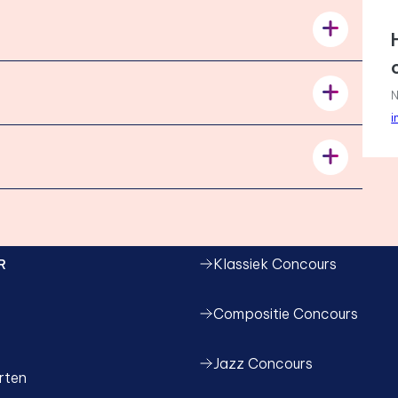
N
i
R
Klassiek Concours
Compositie Concours
Jazz Concours
rten