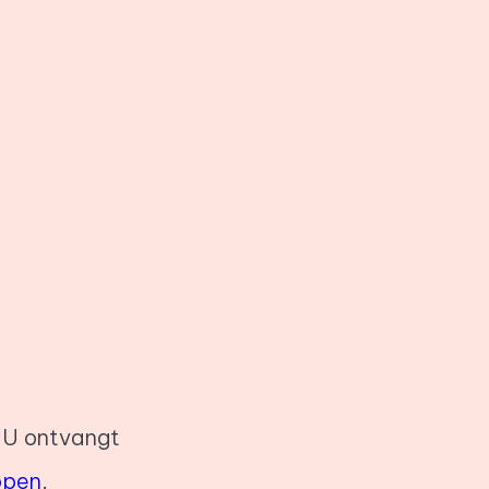
. U ontvangt
open
.