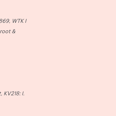
 869, WTK I
groot &
, KV218: I.