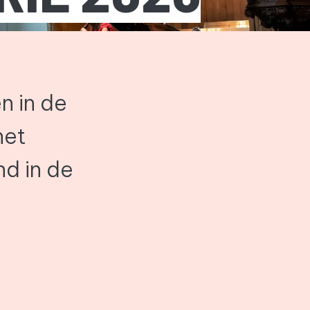
n in de
het
nd in de